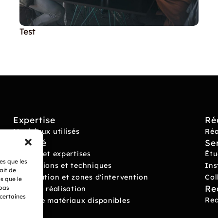
Test
Expertise
Ré
Matériaux utilisés
Réa
Société
Se
Valeurs et expertises
Étu
les que les
Innovations et techniques
Ins
ait de
Localisation et zones d'intervention
Col
s que le
Re
 pas
Délai de réalisation
 certaines
Re
Types de matériaux disponibles