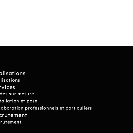
alisations
lisations
rvices
des sur mesure
tallation et pose
laboration professionnels et particuliers
crutement
crutement