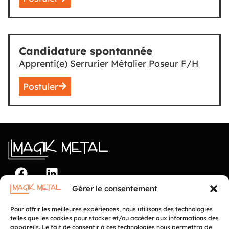
Candidature spontannée
Apprenti(e) Serrurier Métalier Poseur F/H
Postuler
Gérer le consentement
© Magik Métal. Tout droit réservés
Politique de confidentialité
Pour offrir les meilleures expériences, nous utilisons des technologies
Politique de cookies
telles que les cookies pour stocker et/ou accéder aux informations des
Conditions d’utilisation
appareils. Le fait de consentir à ces technologies nous permettra de