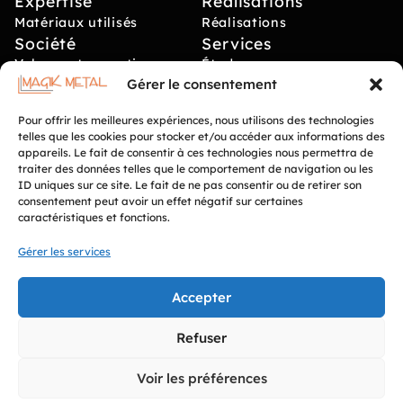
Expertise
Réalisations
Matériaux utilisés
Réalisations
Société
Services
Valeurs et expertises
Études sur mesure
Gérer le consentement
Innovations et techniques
Installation et pose
Localisation et zones
Collaboration
Pour offrir les meilleures expériences, nous utilisons des technologies
d'intervention
professionnels et
telles que les cookies pour stocker et/ou accéder aux informations des
Délai de réalisation
particuliers
appareils. Le fait de consentir à ces technologies nous permettra de
Recrutement
traiter des données telles que le comportement de navigation ou les
Types de matériaux
ID uniques sur ce site. Le fait de ne pas consentir ou de retirer son
Recrutement
disponibles
consentement peut avoir un effet négatif sur certaines
caractéristiques et fonctions.
Ce site est protégé par reCAPTCHA et les
Règles de
Gérer les services
confidentialité
et les
Conditions d’utilisation
de Google
s’appliquent.
Accepter
Refuser
Voir les préférences