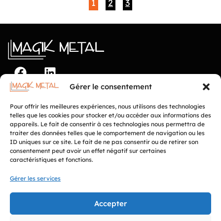
1
2
3
Gérer le consentement
© Magik Métal. Tout droit réservés
Politique de confidentialité
Pour offrir les meilleures expériences, nous utilisons des technologies
Politique de cookies
telles que les cookies pour stocker et/ou accéder aux informations des
Conditions d’utilisation
appareils. Le fait de consentir à ces technologies nous permettra de
traiter des données telles que le comportement de navigation ou les
Fabriqué avec ♥ par
Pro-sima
ID uniques sur ce site. Le fait de ne pas consentir ou de retirer son
Expertise
Réalisations
consentement peut avoir un effet négatif sur certaines
caractéristiques et fonctions.
Matériaux utilisés
Réalisations
Société
Services
Gérer les services
Valeurs et expertises
Études sur mesure
Innovations et techniques
Installation et pose
Accepter
Localisation et zones
Collaboration